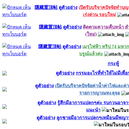
隱藏置頂帖
ดูตัวอย่าง
เปิดรับบริจาคปัจจัยทำบุ
เร่งด่วน รอบใหม่
隱藏置頂帖
ดูตัวอย่าง
ติดตามความคืบหน้า ส
(ใหม่)
隱藏置頂帖
ดูตัวอย่าง
เมรุไฟฟ้า ทริป 74 มหา
บรูณ์แล้วค่ะ
กระทู้
ดูตัวอย่าง
กรรมอะไรที่ทำให้ไม่มีเพื่อ
ดูตัวอย่าง
เปิดรับบริจาคปัจจัยค่าน้ำค่าไฟและค่
รายการญาณทะลุจอ
ดูตัวอย่าง
รู้สึกมีอาการแปลกๆค่ะ รบกวนอาจา
แนะนำ
ดูตัวอย่าง
ลูกชายมีอาการแปลกๆเหมือนมีพญานา