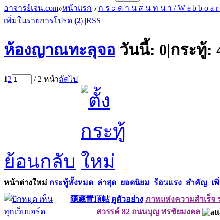
อาจารย์เจน.com
»
หน้าแรก
›
ก ร ะ ด า น ส น ท น า / W e b b o a r
เพิ่มในรายการโปรด
(
2
)
|
RSS
ห้องญาณทะลุจอ
วันนี้:
0
|
กระทู้:
1
2
/ 2 หน้า
ถัดไป
ย้อนกลับ
หน้าต่างใหม่
กระทู้ทั้งหมด
ล่าสุด
ยอดนิยม
ร้อนแรง
สำคัญ
เพิ
隱藏置頂帖
ดูตัวอย่าง
ภาพแห่งความสำเร็จ ร
สวรรค์ 82 ถนนบุญ พรชัยมงคล