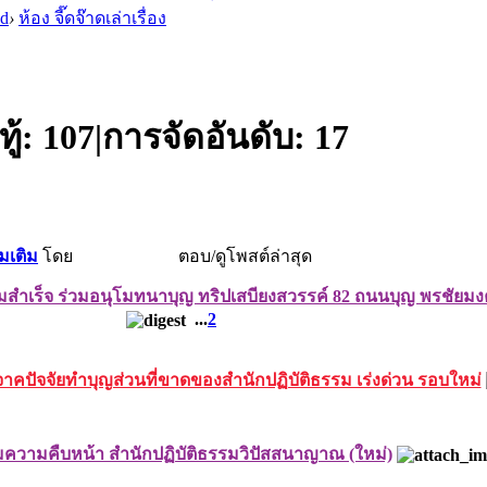
 d
›
ห้อง จี๊ดจ๊าดเล่าเรื่อง
ู้:
107
|
การจัดอันดับ:
17
่มเติม
โดย
ตอบ/ดู
โพสต์ล่าสุด
สำเร็จ ร่วมอนุโมทนาบุญ ทริปเสบียงสวรรค์ 82 ถนนบุญ พรชัยม
...
2
ิจาคปัจจัยทำบุญส่วนที่ขาดของสำนักปฏิบัติธรรม เร่งด่วน รอบใหม่
มความคืบหน้า สำนักปฏิบัติธรรมวิปัสสนาญาณ (ใหม่)