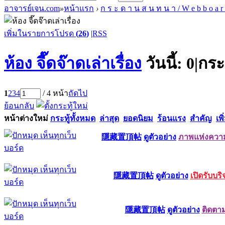
อาจารย์เจน.com
»
หน้าแรก
›
ก ร ะ ด า น ส น ท น า / W e b b o a r
เพิ่มในรายการโปรด
(
26
)
|
RSS
ห้อง จี๊ดจ๊าดเล่าเรื่อง
วันนี้:
0
|
กระท
1
2
3
4
/ 4 หน้า
ถัดไป
ย้อนกลับ
หน้าต่างใหม่
กระทู้ทั้งหมด
ล่าสุด
ยอดนิยม
ร้อนแรง
สำคัญ
เพิ
隱藏置頂帖
ดูตัวอย่าง
ภาพแห่งความ
隱藏置頂帖
ดูตัวอย่าง
เปิดรับบร
隱藏置頂帖
ดูตัวอย่าง
ติดตา