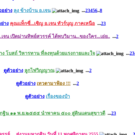
ัวอย่าง
ลุง ข้างบ้าน อ.เจน
...
2
3
4
5
6
..
8
อย่าง
คุณแท็กซี่...เชิญ อ.เจน ทัวร์บุญ ภาคเหนือ
...
2
3
.เจน เปิดม่านทิพย์สวรรค์ ได้พบวิมาน...ของใคร...เอ่ย..
...
2
ร้าง โบสถ์ วิหารทาน ที่ลงทุนด้วยแรงกายและใจ
...
2
3
ดูตัวอย่าง
ลูกไฟวิญญาณ
...
2
ดูตัวอย่าง
เทวดามาฟ้อง !!!
...
2
ดูตัวอย่าง
เรื่องของป๋า
กฐิน ๑๑ พ.ย.๒๕๕๕ นำพาคน ๕๐๐ สู่ดินแดนสุขาวดี
...
2
3
รรย์.....สู่งานมหากฐิน วันที่ 11 พฤศจิกายน 2555
...