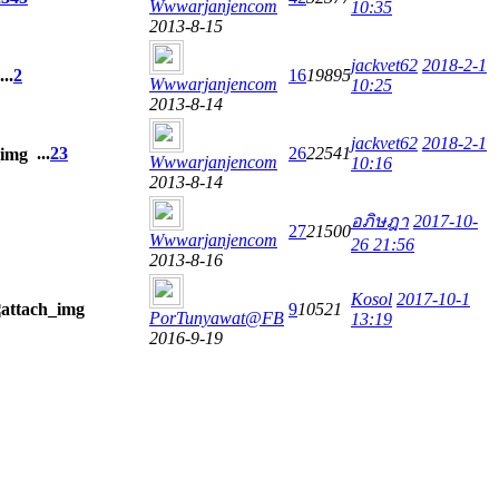
Wwwarjanjencom
10:35
2013-8-15
jackvet62
2018-2-1
...
2
16
19895
Wwwarjanjencom
10:25
2013-8-14
jackvet62
2018-2-1
...
2
3
26
22541
Wwwarjanjencom
10:16
2013-8-14
อภิษฎา
2017-10-
27
21500
Wwwarjanjencom
26 21:56
2013-8-16
Kosol
2017-10-1
9
10521
PorTunyawat@FB
13:19
2016-9-19