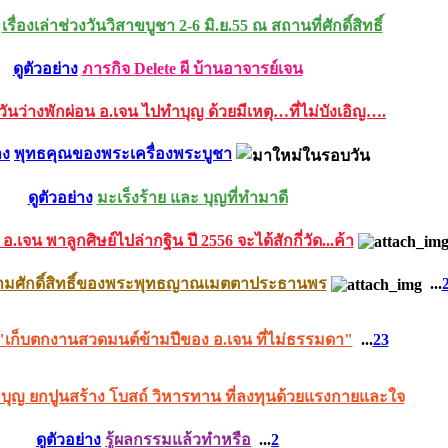
เรื่องเล่าช่วงวันวิสาขบูชา 2-6 มิ.ย.55 ณ สถานที่ศักดิ์สิทธิ์
ดูตัวอย่าง
ภารกิจ Delete ผี บ้านอาจารย์เจน
วันว่างพักผ่อน อ.เจน ไปทำบุญ ด้วยมีเหตุ…ที่ไม่บังเอิญ….
าง
พุทธคุณของพระเครื่องพระบูชา
ดูตัวอย่าง
มะเร็งร้าย และ บุญที่ทำมาดี
อ.เจน พาลูกศิษย์ไปล่ากฐิน ปี 2556 จะได้สักกี่วัด...ค้า
ความศักดิ์สิทธิ์ของพระพุทธญาณเมตตาประธานพร
...
"เก็บตกงานสวดมนต์ข้ามปีของ อ.เจน ที่ไม่ธรรมดา"
...
2
3
่มบุญ ยกปูนสร้าง โบสถ์ วิหารทาน ที่ลงทุนด้วยแรงกายและใจ
ดูตัวอย่าง
รู้ผลกรรมแล้วทำหรือ
...
2