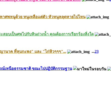
 หาศพหนูด้วย หนูเหลือแต่ตัว หัวหนูหลุดหายไปไหน
กระสอบเป็นศพไปกับหินถ่วงน้ำ คุณต้องการเรียกร้องสิ่งใด
ญานาค ที่หุบกะพง" และ "ไก่หิวๆๆๆ"...
...
2
3
รณ์เหนือธรรมชาติ ขณะไปปฏิบัติกรรมฐาน