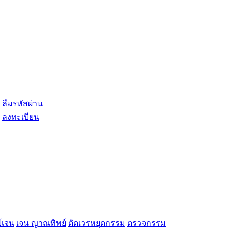
ลืมรหัสผ่าน
ลงทะเบียน
์เจน
เจน ญาณทิพย์
ตัดเวรหยุดกรรม
ตรวจกรรม