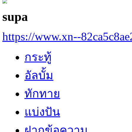
supa
https://www.xn--82ca5c8a
กระทู้
อัลบั้ม
ทักทาย
แบ่งปัน
ฝากข้อความ