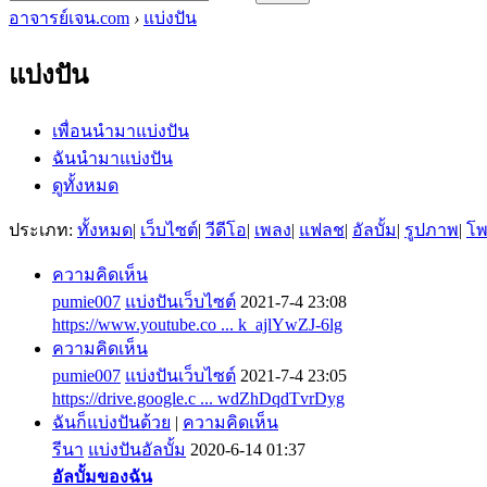
อาจารย์เจน.com
›
แบ่งปัน
แบ่งปัน
เพื่อนนำมาแบ่งปัน
ฉันนำมาแบ่งปัน
ดูทั้งหมด
ประเภท:
ทั้งหมด
|
เว็บไซต์
|
วีดีโอ
|
เพลง
|
แฟลช
|
อัลบั้ม
|
รูปภาพ
|
โ
ความคิดเห็น
pumie007
แบ่งปันเว็บไซต์
2021-7-4 23:08
https://www.youtube.co ... k_ajlYwZJ-6lg
ความคิดเห็น
pumie007
แบ่งปันเว็บไซต์
2021-7-4 23:05
https://drive.google.c ... wdZhDqdTvrDyg
ฉันก็แบ่งปันด้วย
|
ความคิดเห็น
รีนา
แบ่งปันอัลบั้ม
2020-6-14 01:37
อัลบั้มของฉัน