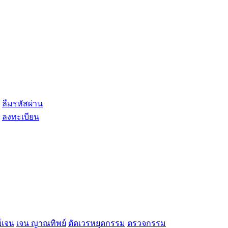
ลืมรหัสผ่าน
ลงทะเบียน
์เจน
เจน ญาณทิพย์
ตัดเวรหยุดกรรม
ตรวจกรรม