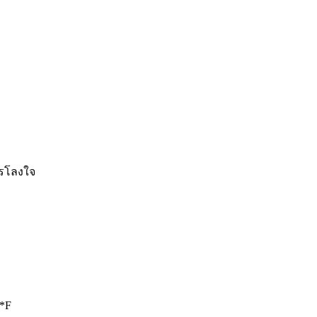
รโลงใจ
=*F