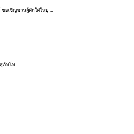
์ ขอเชิญชวนผู้ฝักใฝ่ในบุ ...
 สุภัทโท