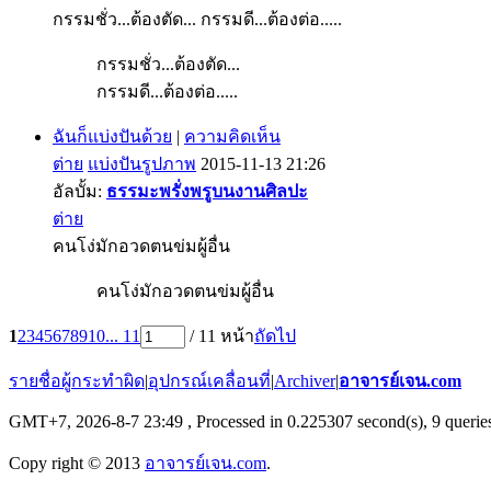
กรรมชั่ว...ต้องตัด... กรรมดี...ต้องต่อ.....
กรรมชั่ว...ต้องตัด...
กรรมดี...ต้องต่อ.....
ฉันก็แบ่งปันด้วย
|
ความคิดเห็น
ต่าย
แบ่งปันรูปภาพ
2015-11-13 21:26
อัลบั้ม:
ธรรมะพรั่งพรูบนงานศิลปะ
ต่าย
คนโง่มักอวดตนข่มผู้อื่น
คนโง่มักอวดตนข่มผู้อื่น
1
2
3
4
5
6
7
8
9
10
... 11
/ 11 หน้า
ถัดไป
รายชื่อผู้กระทำผิด
|
อุปกรณ์เคลื่อนที่
|
Archiver
|
อาจารย์เจน.com
GMT+7, 2026-8-7 23:49
, Processed in 0.225307 second(s), 9 queries
Copy right © 2013
อาจารย์เจน.com
.