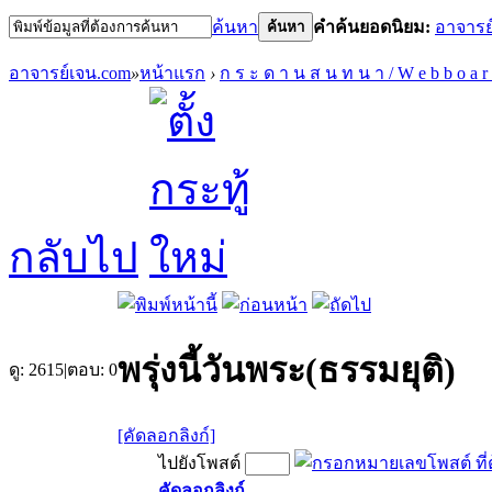
ค้นหา
คำค้นยอดนิยม:
อาจารย
ค้นหา
อาจารย์เจน.com
»
หน้าแรก
›
ก ร ะ ด า น ส น ท น า / W e b b o a r
กลับไป
พรุ่งนี้วันพระ(ธรรมยุติ)
ดู:
2615
|
ตอบ:
0
[คัดลอกลิงก์]
ไปยังโพสต์
คัดลอกลิงก์