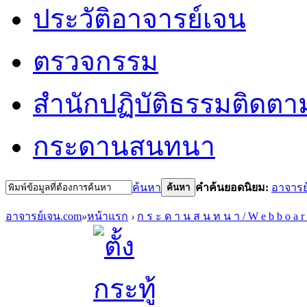
ประวัติอาจารย์เจน
ตรวจกรรม
สำนักปฏิบัติธรรม
ติดตา
กระดานสนทนา
ค้นหา
คำค้นยอดนิยม:
อาจารย
ค้นหา
อาจารย์เจน.com
»
หน้าแรก
›
ก ร ะ ด า น ส น ท น า / W e b b o a r