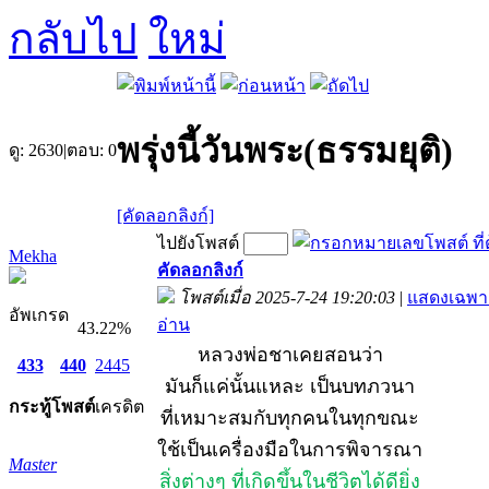
กลับไป
พรุ่งนี้วันพระ(ธรรมยุติ)
ดู:
2630
|
ตอบ:
0
[คัดลอกลิงก์]
ไปยังโพสต์
Mekha
คัดลอกลิงก์
โพสต์เมื่อ 2025-7-24 19:20:03
|
แสดงเฉพาะ
อัพเกรด
อ่าน
43.22%
หลวงพ่อชาเคยสอนว่า
433
440
2445
มันก็แค่นั้นแหละ เป็นบทภวนา
กระทู้
โพสต์
เครดิต
ที่เหมาะสมกับทุกคนในทุกขณะ
ใช้เป็นเครื่องมือในการพิจารณา
Master
สิ่งต่างๆ ที่เกิดขึ้นในชีวิตได้ดียิ่ง