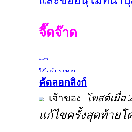
และขออนุโมทนาบุญก
จี๊ดจ๊าด
ตอบ
ใช้ไอเท็ม
รายงาน
คัดลอกลิงก์
เจ้าของ
|
โพสต์เมื่อ
แก้ไขครั้งสุดท้ายโ