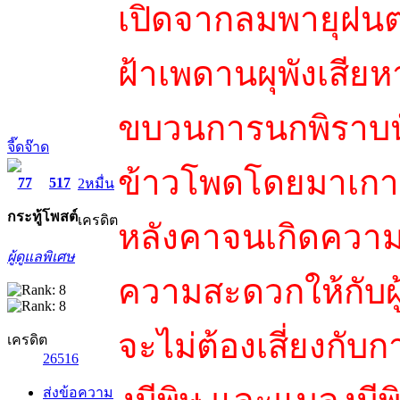
เปิดจากลมพายุฝน
ฝ้าเพดานผุพังเสีย
ขบวนการนกพิราบนับ
จี๊ดจ๊าด
ข้าวโพดโดยมาเกาะอ
77
517
2หมื่น
กระทู้
โพสต์
เครดิต
หลังคาจนเกิดความเ
ผู้ดูแลพิเศษ
ความสะดวกให้กับผู้
จะไม่ต้องเสี่ยงกับก
เครดิต
26516
ส่งข้อความ