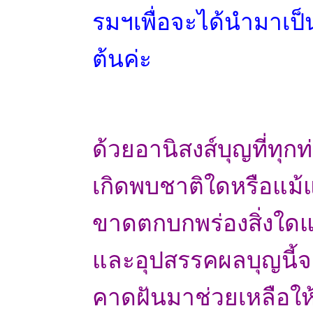
รมฯเพื่อจะได้นำมาเป็
ต้นค่ะ
ด้วยอานิสงส์บุญที่ทุกท
เกิดพบชาติใดหรือแม้แต่
ขาดตกบกพร่องสิ่งใดแล
และอุปสรรคผลบุญนี้จะ
คาดฝันมาช่วยเหลือให