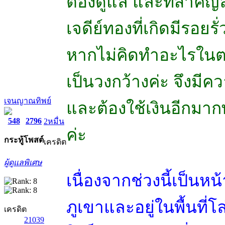
ต้องดูแล และที่สำคัญล่
เจดีย์ทองที่เกิดมีรอยร
หากไม่คิดทำอะไรในตอ
เป็นวงกว้างค่ะ จึงมี
เจนญาณทิพย์
และต้องใช้เงินอีกมาก
548
2796
2หมื่น
ค่ะ
กระทู้
โพสต์
เครดิต
ผู้ดูแลพิเศษ
เนื่องจากช่วงนี้เป็นหน
ภูเขาและอยู่ในพื้นที่โล
เครดิต
21039