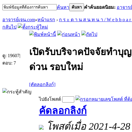
ค้นหา
คำค้นยอดนิยม:
อาจารย
ค้นหา
อาจารย์เจน.com
»
หน้าแรก
›
ก ร ะ ด า น ส น ท น า / W e b b o a r
กลับไป
เปิดรับบริจาคปัจจัยทำบุญ
ดู:
19607
|
ตอบ:
7
ด่วน รอบใหม่
[คัดลอกลิงก์]
ไปยังโพสต์
คัดลอกลิงก์
โพสต์เมื่อ 2021-4-28