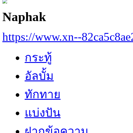
Naphak
https://www.xn--82ca5c8a
กระทู้
อัลบั้ม
ทักทาย
แบ่งปัน
ฝากข้อความ