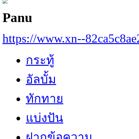
Panu
https://www.xn--82ca5c8a
กระทู้
อัลบั้ม
ทักทาย
แบ่งปัน
ฝากข้อความ