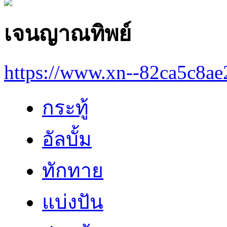
เจนญาณทิพย์
https://www.xn--82ca5c8a
กระทู้
อัลบั้ม
ทักทาย
แบ่งปัน