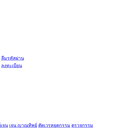
ลืมรหัสผ่าน
ลงทะเบียน
์เจน
เจน ญาณทิพย์
ตัดเวรหยุดกรรม
ตรวจกรรม