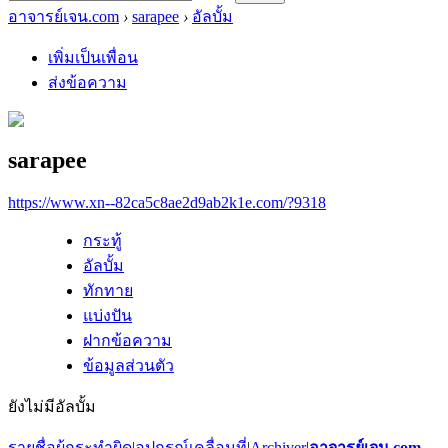
อาจารย์เจน.com
›
sarapee
›
อัลบั้ม
เพิ่มเป็นเพื่อน
ส่งข้อความ
sarapee
https://www.xn--82ca5c8ae2d9ab2k1e.com/?9318
กระทู้
อัลบั้ม
ทักทาย
แบ่งปัน
ฝากข้อความ
ข้อมูลส่วนตัว
ยังไม่มีอัลบั้ม
รายชื่อผู้กระทำผิด
|
อุปกรณ์เคลื่อนที่
|
Archiver
|
อาจารย์เจน.com