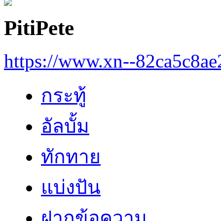
PitiPete
https://www.xn--82ca5c8a
กระทู้
อัลบั้ม
ทักทาย
แบ่งปัน
ฝากข้อความ