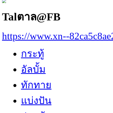
Talตาล@FB
https://www.xn--82ca5c8a
กระทู้
อัลบั้ม
ทักทาย
แบ่งปัน