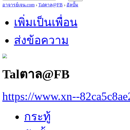
อาจารย์เจน.com
›
Talตาล@FB
›
อัลบั้ม
เพิ่มเป็นเพื่อน
ส่งข้อความ
Talตาล@FB
https://www.xn--82ca5c8a
กระทู้