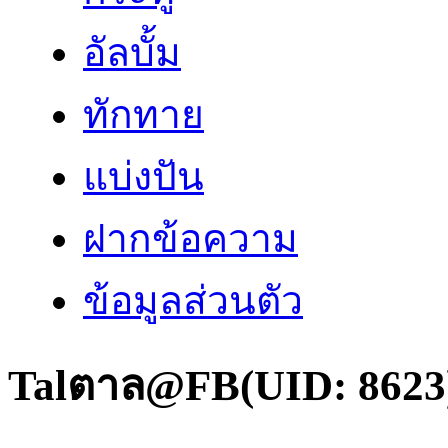
อัลบั้ม
ทักทาย
แบ่งปัน
ฝากข้อความ
ข้อมูลส่วนตัว
Talตาล@FB
(UID: 8623