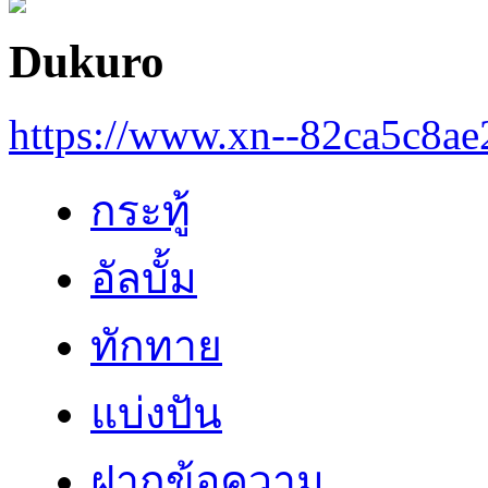
Dukuro
https://www.xn--82ca5c8a
กระทู้
อัลบั้ม
ทักทาย
แบ่งปัน
ฝากข้อความ