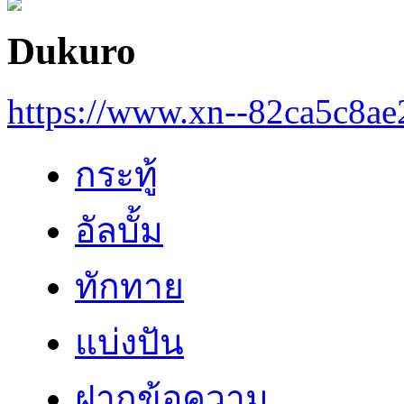
Dukuro
https://www.xn--82ca5c8a
กระทู้
อัลบั้ม
ทักทาย
แบ่งปัน
ฝากข้อความ