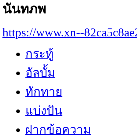
นันทภพ
https://www.xn--82ca5c8a
กระทู้
อัลบั้ม
ทักทาย
แบ่งปัน
ฝากข้อความ