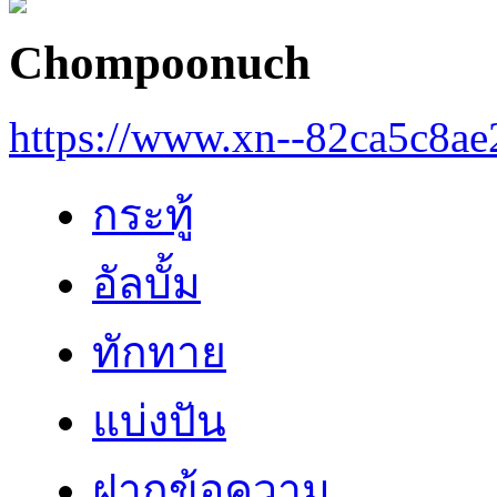
Chompoonuch
https://www.xn--82ca5c8a
กระทู้
อัลบั้ม
ทักทาย
แบ่งปัน
ฝากข้อความ