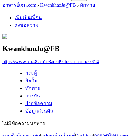
อาจารย์เจน.com
›
KwankhaoJa@FB
›
ทักทาย
เพิ่มเป็นเพื่อน
ส่งข้อความ
KwankhaoJa@FB
https://www.xn--82ca5c8ae2d9ab2k1e.com/?7954
กระทู้
อัลบั้ม
ทักทาย
แบ่งปัน
ฝากข้อความ
ข้อมูลส่วนตัว
ไม่มีข้อความทักทาย
รายชื่อผู้กระทำผิด
|
อุปกรณ์เคลื่อนที่
|
Archiver
|
อาจารย์เจน.com