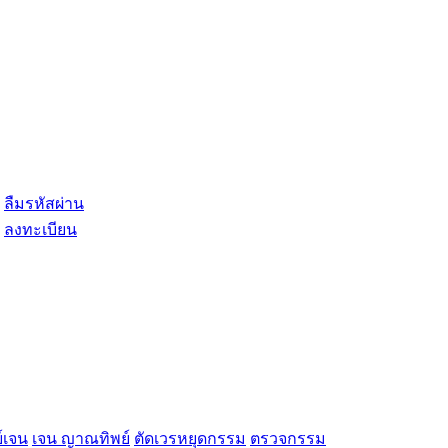
ลืมรหัสผ่าน
ลงทะเบียน
์เจน
เจน ญาณทิพย์
ตัดเวรหยุดกรรม
ตรวจกรรม