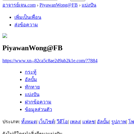
อาจารย์เจน.com
›
PiyawanWong@FB
›
แบ่งปัน
เพิ่มเป็นเพื่อน
ส่งข้อความ
PiyawanWong@FB
https://www.xn--82ca5c8ae2d9ab2k1e.com/?7884
กระทู้
อัลบั้ม
ทักทาย
แบ่งปัน
ฝากข้อความ
ข้อมูลส่วนตัว
ประเภท:
ทั้งหมด
|
เว็บไซต์
|
วีดีโอ
|
เพลง
|
แฟลช
|
อัลบั้ม
|
รูปภาพ
|
โ
ยังไม่มีใครนำสิ่งดีๆมาแบ่งปัน