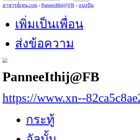
อาจารย์เจน.com
›
PanneeIthij@FB
›
แบ่งปัน
เพิ่มเป็นเพื่อน
ส่งข้อความ
PanneeIthij@FB
https://www.xn--82ca5c8a
กระทู้
อัลบั้ม