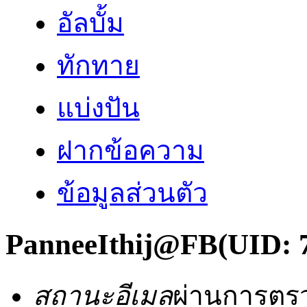
อัลบั้ม
ทักทาย
แบ่งปัน
ฝากข้อความ
ข้อมูลส่วนตัว
PanneeIthij@FB
(UID: 
สถานะอีเมล
ผ่านการตร