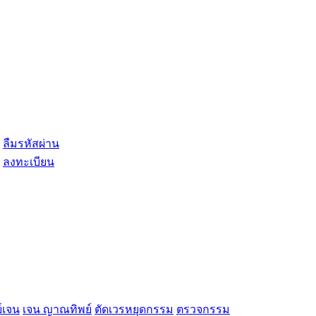
ลืมรหัสผ่าน
ลงทะเบียน
์เจน
เจน ญาณทิพย์
ตัดเวรหยุดกรรม
ตรวจกรรม