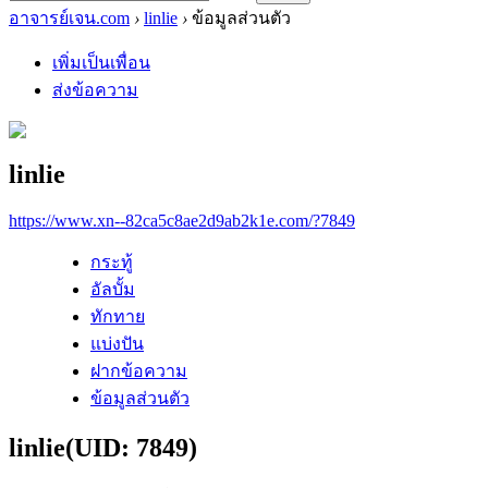
อาจารย์เจน.com
›
linlie
›
ข้อมูลส่วนตัว
เพิ่มเป็นเพื่อน
ส่งข้อความ
linlie
https://www.xn--82ca5c8ae2d9ab2k1e.com/?7849
กระทู้
อัลบั้ม
ทักทาย
แบ่งปัน
ฝากข้อความ
ข้อมูลส่วนตัว
linlie
(UID: 7849)