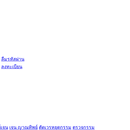
ลืมรหัสผ่าน
ลงทะเบียน
์เจน
เจน ญาณทิพย์
ตัดเวรหยุดกรรม
ตรวจกรรม