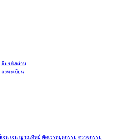
ลืมรหัสผ่าน
ลงทะเบียน
์เจน
เจน ญาณทิพย์
ตัดเวรหยุดกรรม
ตรวจกรรม