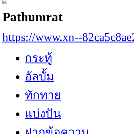
Pathumrat
https://www.xn--82ca5c8a
กระทู้
อัลบั้ม
ทักทาย
แบ่งปัน
ฝากข้อความ