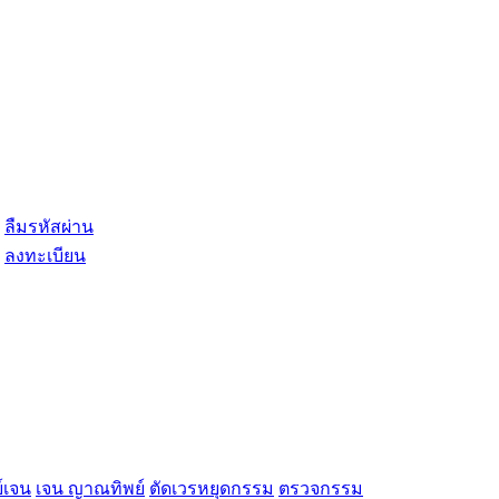
ลืมรหัสผ่าน
ลงทะเบียน
์เจน
เจน ญาณทิพย์
ตัดเวรหยุดกรรม
ตรวจกรรม