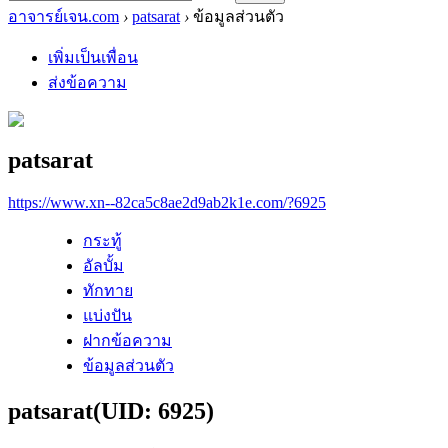
อาจารย์เจน.com
›
patsarat
›
ข้อมูลส่วนตัว
เพิ่มเป็นเพื่อน
ส่งข้อความ
patsarat
https://www.xn--82ca5c8ae2d9ab2k1e.com/?6925
กระทู้
อัลบั้ม
ทักทาย
แบ่งปัน
ฝากข้อความ
ข้อมูลส่วนตัว
patsarat
(UID: 6925)