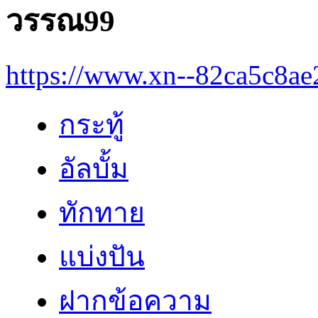
วรรณ99
https://www.xn--82ca5c8a
กระทู้
อัลบั้ม
ทักทาย
แบ่งปัน
ฝากข้อความ