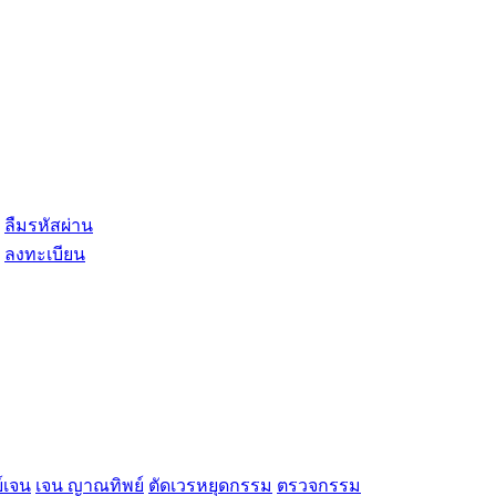
ลืมรหัสผ่าน
ลงทะเบียน
์เจน
เจน ญาณทิพย์
ตัดเวรหยุดกรรม
ตรวจกรรม