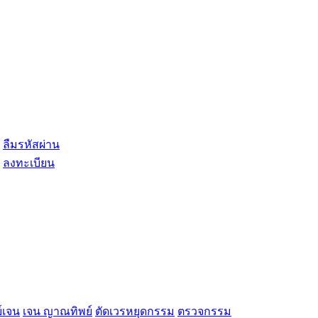
ลืมรหัสผ่าน
ลงทะเบียน
์เจน
เจน ญาณทิพย์
ตัดเวรหยุดกรรม
ตรวจกรรม