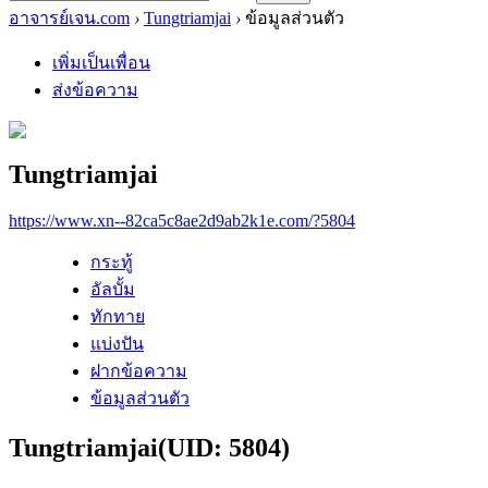
อาจารย์เจน.com
›
Tungtriamjai
›
ข้อมูลส่วนตัว
เพิ่มเป็นเพื่อน
ส่งข้อความ
Tungtriamjai
https://www.xn--82ca5c8ae2d9ab2k1e.com/?5804
กระทู้
อัลบั้ม
ทักทาย
แบ่งปัน
ฝากข้อความ
ข้อมูลส่วนตัว
Tungtriamjai
(UID: 5804)