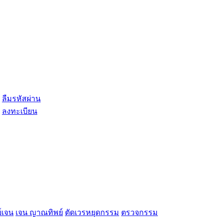
ลืมรหัสผ่าน
ลงทะเบียน
์เจน
เจน ญาณทิพย์
ตัดเวรหยุดกรรม
ตรวจกรรม