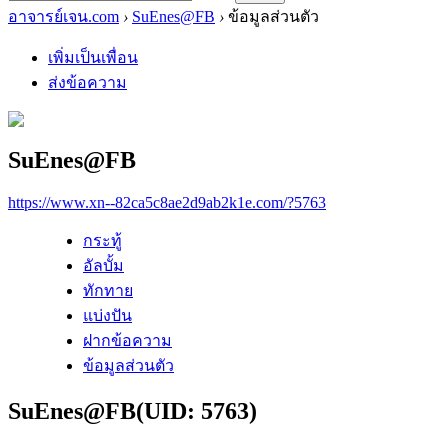
อาจารย์เจน.com
›
SuEnes@FB
›
ข้อมูลส่วนตัว
เพิ่มเป็นเพื่อน
ส่งข้อความ
SuEnes@FB
https://www.xn--82ca5c8ae2d9ab2k1e.com/?5763
กระทู้
อัลบั้ม
ทักทาย
แบ่งปัน
ฝากข้อความ
ข้อมูลส่วนตัว
SuEnes@FB
(UID: 5763)