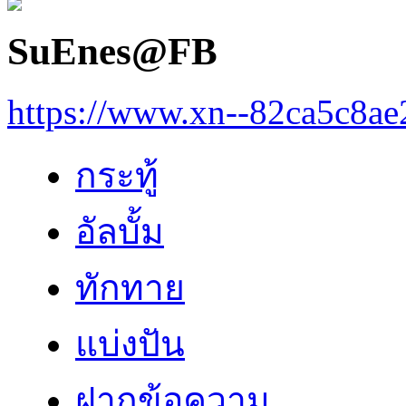
SuEnes@FB
https://www.xn--82ca5c8a
กระทู้
อัลบั้ม
ทักทาย
แบ่งปัน
ฝากข้อความ