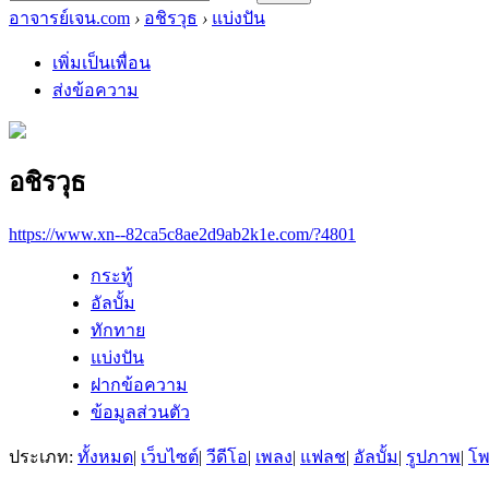
อาจารย์เจน.com
›
อชิรวุธ
›
แบ่งปัน
เพิ่มเป็นเพื่อน
ส่งข้อความ
อชิรวุธ
https://www.xn--82ca5c8ae2d9ab2k1e.com/?4801
กระทู้
อัลบั้ม
ทักทาย
แบ่งปัน
ฝากข้อความ
ข้อมูลส่วนตัว
ประเภท:
ทั้งหมด
|
เว็บไซต์
|
วีดีโอ
|
เพลง
|
แฟลช
|
อัลบั้ม
|
รูปภาพ
|
โ