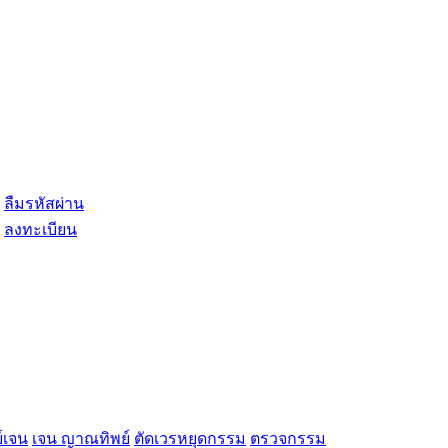
ลืมรหัสผ่าน
ลงทะเบียน
์เจน
เจน ญาณทิพย์
ตัดเวรหยุดกรรม
ตรวจกรรม