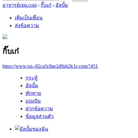
อาจารย์เจน.com
›
กิ๊บเก๋
›
อัลบั้ม
เพิ่มเป็นเพื่อน
ส่งข้อความ
กิ๊บเก๋
https://www.xn--82ca5c8ae2d9ab2k1e.com/?451
กระทู้
อัลบั้ม
ทักทาย
แบ่งปัน
ฝากข้อความ
ข้อมูลส่วนตัว