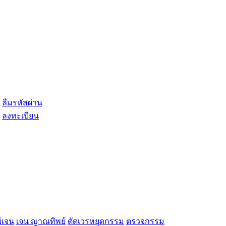
ลืมรหัสผ่าน
ลงทะเบียน
์เจน
เจน ญาณทิพย์
ตัดเวรหยุดกรรม
ตรวจกรรม