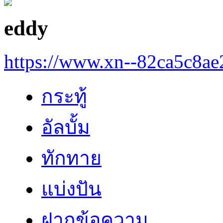
eddy
https://www.xn--82ca5c8a
กระทู้
อัลบั้ม
ทักทาย
แบ่งปัน
ฝากข้อความ