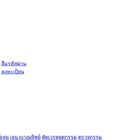
ลืมรหัสผ่าน
ลงทะเบียน
์เจน
เจน ญาณทิพย์
ตัดเวรหยุดกรรม
ตรวจกรรม