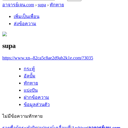
อาจารย์เจน.com
›
supa
›
ทักทาย
เพิ่มเป็นเพื่อน
ส่งข้อความ
supa
https://www.xn--82ca5c8ae2d9ab2k1e.com/?3035
กระทู้
อัลบั้ม
ทักทาย
แบ่งปัน
ฝากข้อความ
ข้อมูลส่วนตัว
ไม่มีข้อความทักทาย
รายชื่อผู้กระทำผิด
|
อุปกรณ์เคลื่อนที่
|
Archiver
|
อาจารย์เจน.com