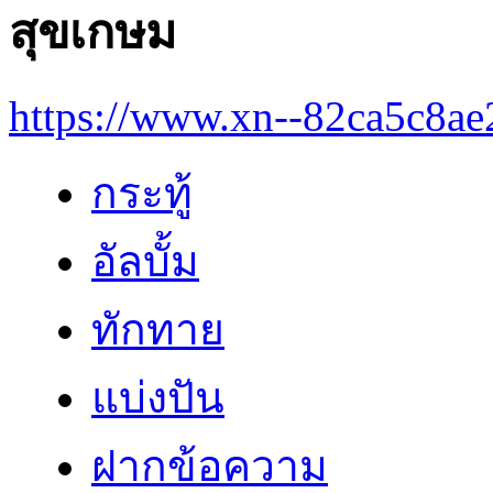
สุขเกษม
https://www.xn--82ca5c8a
กระทู้
อัลบั้ม
ทักทาย
แบ่งปัน
ฝากข้อความ