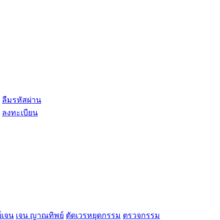
ลืมรหัสผ่าน
ลงทะเบียน
์เจน
เจน ญาณทิพย์
ตัดเวรหยุดกรรม
ตรวจกรรม