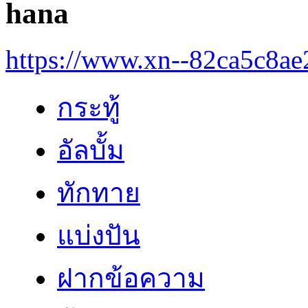
hana
https://www.xn--82ca5c8a
กระทู้
อัลบั้ม
ทักทาย
แบ่งปัน
ฝากข้อความ