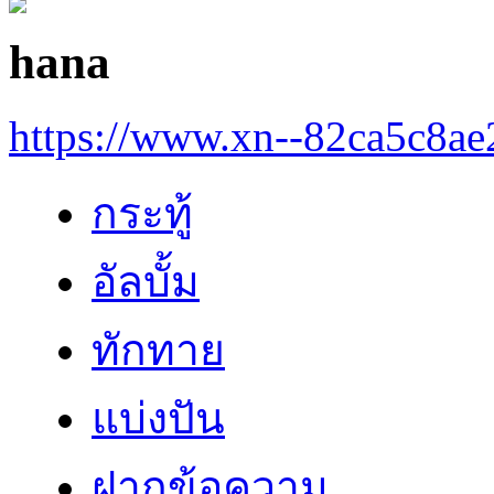
hana
https://www.xn--82ca5c8a
กระทู้
อัลบั้ม
ทักทาย
แบ่งปัน
ฝากข้อความ