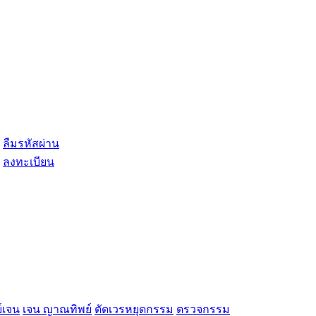
ลืมรหัสผ่าน
ลงทะเบียน
์เจน
เจน ญาณทิพย์
ตัดเวรหยุดกรรม
ตรวจกรรม