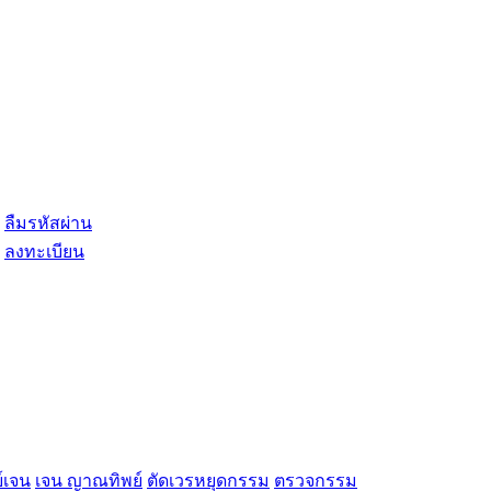
ลืมรหัสผ่าน
ลงทะเบียน
์เจน
เจน ญาณทิพย์
ตัดเวรหยุดกรรม
ตรวจกรรม