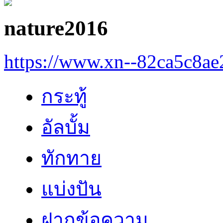
nature2016
https://www.xn--82ca5c8a
กระทู้
อัลบั้ม
ทักทาย
แบ่งปัน
ฝากข้อความ