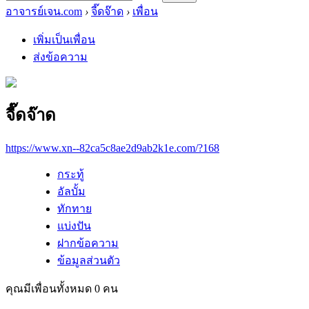
อาจารย์เจน.com
›
จี๊ดจ๊าด
›
เพื่อน
เพิ่มเป็นเพื่อน
ส่งข้อความ
จี๊ดจ๊าด
https://www.xn--82ca5c8ae2d9ab2k1e.com/?168
กระทู้
อัลบั้ม
ทักทาย
แบ่งปัน
ฝากข้อความ
ข้อมูลส่วนตัว
คุณมีเพื่อนทั้งหมด
0
คน