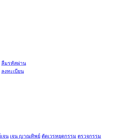
ลืมรหัสผ่าน
ลงทะเบียน
์เจน
เจน ญาณทิพย์
ตัดเวรหยุดกรรม
ตรวจกรรม