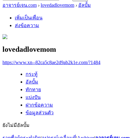
อาจารย์เจน.com
›
lovedadlovemom
›
อัลบั้ม
เพิ่มเป็นเพื่อน
ส่งข้อความ
lovedadlovemom
https://www.xn--82ca5c8ae2d9ab2k1e.com/?1484
กระทู้
อัลบั้ม
ทักทาย
แบ่งปัน
ฝากข้อความ
ข้อมูลส่วนตัว
ยังไม่มีอัลบั้ม
รายชื่อผู้กระทำผิด
|
อุปกรณ์เคลื่อนที่
|
Archiver
|
อาจารย์เจน.com