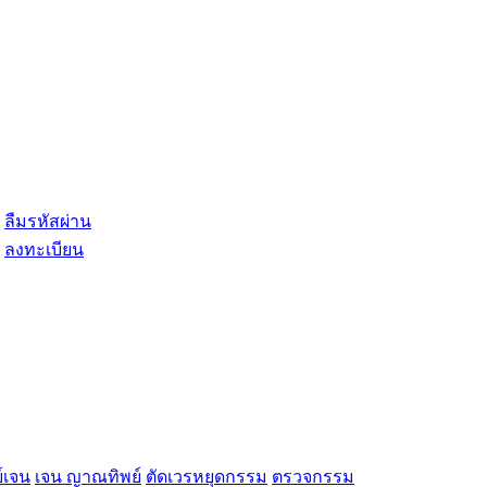
ลืมรหัสผ่าน
ลงทะเบียน
์เจน
เจน ญาณทิพย์
ตัดเวรหยุดกรรม
ตรวจกรรม