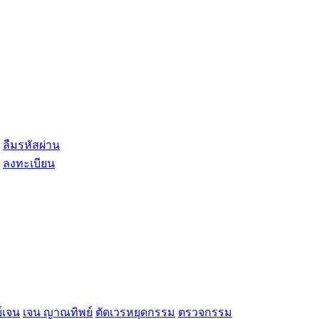
ลืมรหัสผ่าน
ลงทะเบียน
์เจน
เจน ญาณทิพย์
ตัดเวรหยุดกรรม
ตรวจกรรม