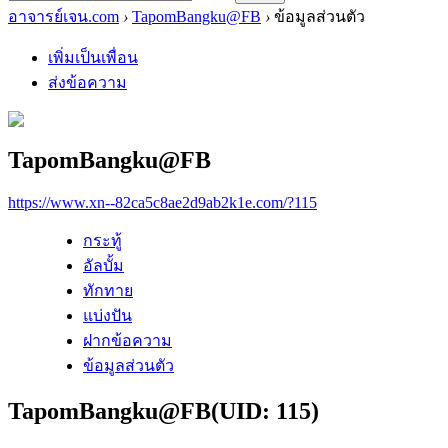
อาจารย์เจน.com
›
TapomBangku@FB
›
ข้อมูลส่วนตัว
เพิ่มเป็นเพื่อน
ส่งข้อความ
TapomBangku@FB
https://www.xn--82ca5c8ae2d9ab2k1e.com/?115
กระทู้
อัลบั้ม
ทักทาย
แบ่งปัน
ฝากข้อความ
ข้อมูลส่วนตัว
TapomBangku@FB
(UID: 115)