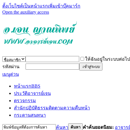
ตั้งเว็บไซต์เป็นหน้าแรก
เพิ่มเข้าบุ๊คมาร์ก
Open the auxiliary access
ให้ฉันอยู่ในระบบต่อไป
รหัสผ่าน
เข้าสู่ระบบ
เมนูด่วน
หน้าแรก
BBS
ประวัติอาจารย์เจน
ตรวจกรรม
สำนักปฏิบัติธรรม
ติดตามความคืบหน้า
กระดานสนทนา
ค้นหา
คำค้นยอดนิยม:
อาจารย
ค้นหา