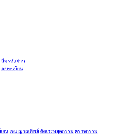
ลืมรหัสผ่าน
ลงทะเบียน
์เจน
เจน ญาณทิพย์
ตัดเวรหยุดกรรม
ตรวจกรรม